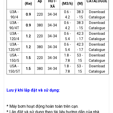
Áp
HÚT-
CATALOGUE
(Kw)
(M3/h)
(M)
XẢ
U3A -
0.6 -
38.3
Download
0.9
220
34-34
90/4
4.2
- 15
Catalogue
U3A -
0.6 -
38.3
Download
0.9
380
34-34
90/4T
4.2
- 15
Catalogue
U3A -
0.6 -
42.3
Download
1.2
220
34-34
120/4
5.4
- 17
Catalogue
U3A -
0.6 -
42.3
Download
1.2
380
34-34
120/4T
5.4
- 17
Catalogue
U5A -
1.8 -
53 -
Download
1.5
220
34-34
150/5
7.8
15
Catalogue
U5A -
1.8 -
53 -
Download
1.5
380
34-34
150/5T
7.8
15
Catalogue
Lưu ý khi lắp đặt và sử dụng:
* Máy bơm hoạt động hoàn toàn trên cạn.
* Lắp đặt và sử dụng theo tài liệu hướng dẫn của nhà