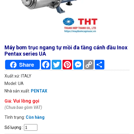
Máy bơm trục ngang tự mồi đa tầng cánh đầu Inox
Pentax series UA
Facebook
Twitter
Pinterest
Messenger
Copy
Chia
Share
Link
sẻ
Xuất xứ: ITALY
Model: UA
Nhà sản xuất:
PENTAX
Vui lòng gọi
Giá:
(Chưa bao gồm VAT)
Tình trạng:
Còn hàng
Số lượng
: