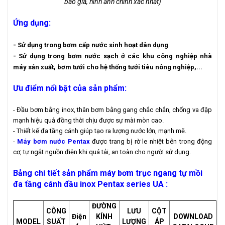
báo giá, hình ảnh chính xác nhất)
Ứng dụng:
- Sử dụng trong bơm cấp nước sinh hoạt dân dụng
- Sử dụng trong bơm nước sạch ở các khu công nghiệp nhà
máy sản xuất, bơm tưới cho hệ thống tưới tiêu nông nghiệp,...
Ưu điểm nổi bật của sản phẩm:
- Đầu bơm bằng inox, thân bơm bằng gang chắc chắn, chống va đập
mạnh hiệu quả đồng thời chịu được sự mài mòn cao.
- Thiết kế đa tầng cánh giúp tạo ra lượng nước lớn, mạnh mẽ.
-
Máy bơm nước Pentax
được trang bị rờ le nhiệt bên trong động
cơ, tự ngắt nguồn điện khi quá tải, an toàn cho người sử dụng.
Bảng chi tiết sản phẩm máy bơm trục ngang tự mồi
đa tầng cánh đầu inox Pentax series UA :
ĐƯỜNG
CÔNG
LƯU
CỘT
Điện
KÍNH
DOWNLOAD
MODEL
SUẤT
LƯỢNG
ÁP