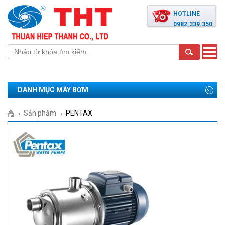
HOTLINE
0982.339.350
Toggle
naviga
DANH MỤC MÁY BƠM
Sản phẩm
PENTAX