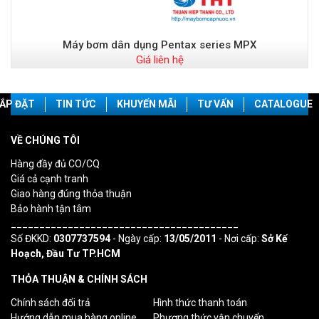
Máy bơm dân dụng Pentax series MPX
Giá liên hệ
ẮP ĐẶT
TIN TỨC
KHUYẾN MÃI
TƯ VẤN
CATALOGUE
VỀ CHÚNG TÔI
Hàng đầy đủ CO/CQ
Giá cả cạnh tranh
Giao hàng đúng thỏa thuận
Bảo hành tận tâm
________________________________________
Số ĐKKD:
0307737594
- Ngày cấp:
13/05/2011
- Nơi cấp:
Sở Kế
Hoạch, Đầu Tư TP.HCM
THỎA THUẬN & CHÍNH SÁCH
Chính sách đổi trả
Hình thức thanh toán
Hướng dẫn mua hàng online
Phương thức vận chuyển