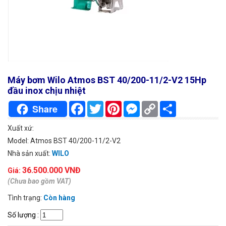
Máy bơm Wilo Atmos BST 40/200-11/2-V2 15Hp
đầu inox chịu nhiệt
Facebook
Twitter
Pinterest
Messenger
Copy
Chia
Share
Link
sẻ
Xuất xứ:
Model: Atmos BST 40/200-11/2-V2
Nhà sản xuất:
WILO
36.500.000 VNĐ
Giá:
(Chưa bao gồm VAT)
Tình trạng:
Còn hàng
Số lượng
: