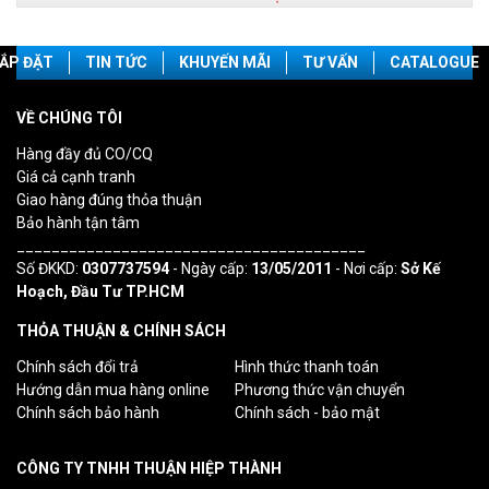
ẮP ĐẶT
TIN TỨC
KHUYẾN MÃI
TƯ VẤN
CATALOGUE
VỀ CHÚNG TÔI
Hàng đầy đủ CO/CQ
Giá cả cạnh tranh
Giao hàng đúng thỏa thuận
Bảo hành tận tâm
________________________________________
Số ĐKKD:
0307737594
- Ngày cấp:
13/05/2011
- Nơi cấp:
Sở Kế
Hoạch, Đầu Tư TP.HCM
THỎA THUẬN & CHÍNH SÁCH
Chính sách đổi trả
Hình thức thanh toán
Hướng dẫn mua hàng online
Phương thức vận chuyển
Chính sách bảo hành
Chính sách - bảo mật
CÔNG TY TNHH THUẬN HIỆP THÀNH