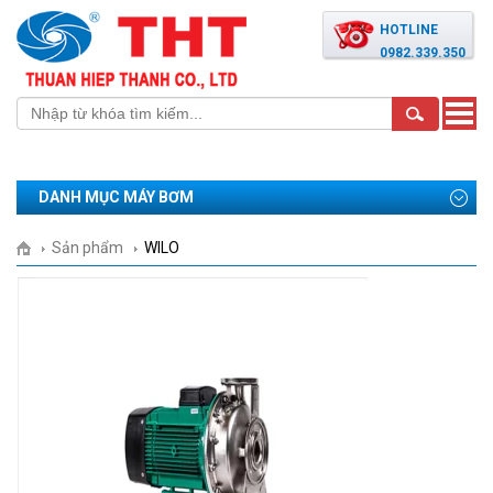
HOTLINE
0982.339.350
Toggle
naviga
DANH MỤC MÁY BƠM
Sản phẩm
WILO