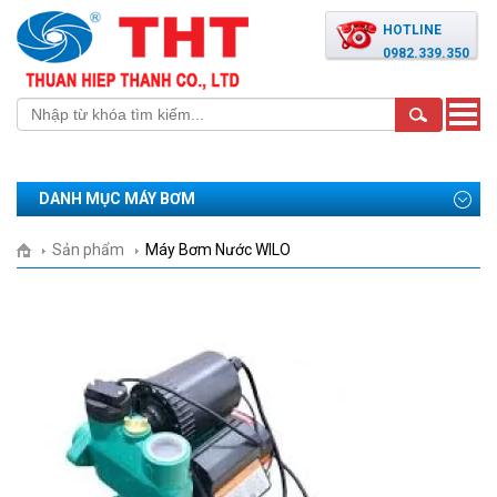
HOTLINE
0982.339.350
Toggle
naviga
DANH MỤC MÁY BƠM
Sản phẩm
Máy Bơm Nước WILO