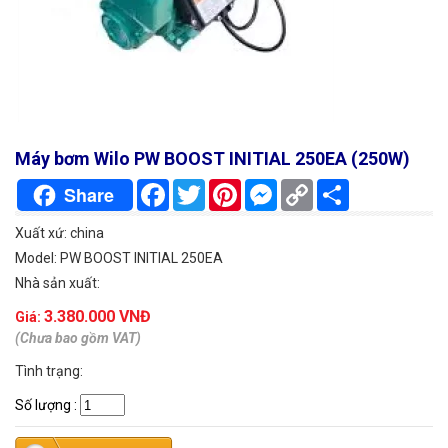
Máy bơm Wilo PW BOOST INITIAL 250EA (250W)
Facebook
Twitter
Pinterest
Messenger
Copy
Chia
Share
Link
sẻ
Xuất xứ: china
Model: PW BOOST INITIAL 250EA
Nhà sản xuất:
3.380.000 VNĐ
Giá:
(Chưa bao gồm VAT)
Tình trạng:
Số lượng
: