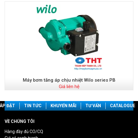
Máy bơm tăng áp chịu nhiệt Wilo series PB
Giá liên hệ
ẮP ĐẶT
TIN TỨC
KHUYẾN MÃI
TƯ VẤN
CATALOGUE
VỀ CHÚNG TÔI
Hàng đầy đủ CO/CQ