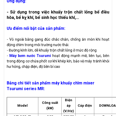
Ứng dụng:
- Sử dụng trong việc khuấy trộn chất lỏng bể điều
hòa, bể kỵ khí, bể sinh học thiếu khí,...
Ưu điểm nổi bật của sản phẩm:
- Vỏ ngoài bằng gang đúc chắc chắn, chống ăn mòn khi hoạt
động chìm trong môi trường nước thải.
- Đường kính lớn, dễ khuấy trộn chất lỏng ở mức độ rộng
-
Máy bơm nước Tsurumi
hoạt động mạnh mẽ, liên tục, bên
trong động cơ chứa phốt cơ khí khép kín, bảo vệ máy tránh khỏi
hư hỏng, chập điện, độ bền bỉ cao
Bảng chi tiết sản phẩm máy khuấy chìm mixer
Tsurumi series MR
:
Điện
Công suất
Model
áp
Cáp điện
DOWNLOAD
(kW)
(V/Hz)