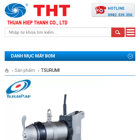
HOTLINE
0982.339.350
Toggle
naviga
DANH MỤC MÁY BƠM
Sản phẩm
TSURUMI