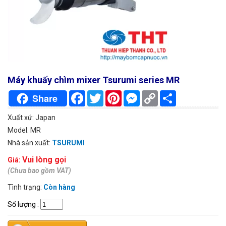
Máy khuấy chìm mixer Tsurumi series MR
Facebook
Twitter
Pinterest
Messenger
Copy
Chia
Share
Link
sẻ
Xuất xứ: Japan
Model: MR
Nhà sản xuất:
TSURUMI
Vui lòng gọi
Giá:
(Chưa bao gồm VAT)
Tình trạng:
Còn hàng
Số lượng
: