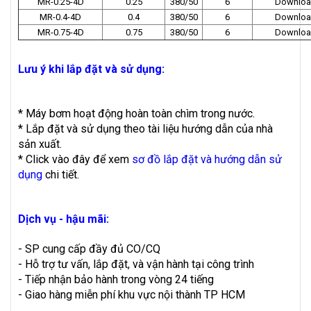
MR-0.25-4D
0.25
380/50
6
Downloa
MR-0.4-4D
0.4
380/50
6
Downloa
MR-0.75-4D
0.75
380/50
6
Downloa
Lưu ý khi lắp đặt và sử dụng:
* Máy bơm hoạt động hoàn toàn chìm trong nước.
* Lắp đặt và sử dụng theo tài liệu hướng dẫn của nhà
sản xuất.
* Click vào đây để xem
sơ đồ lắp đặt và hướng dẫn sử
dụng
chi tiết.
Dịch vụ - hậu mãi:
- SP cung cấp đầy đủ CO/CQ
- Hỗ trợ tư vấn, lắp đặt, và vận hành tại công trình
- Tiếp nhận bảo hành trong vòng 24 tiếng
- Giao hàng miễn phí khu vực nội thành TP HCM