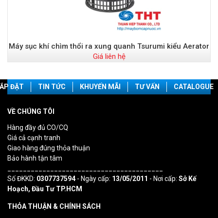
Máy sục khí chìm thổi ra xung quanh Tsurumi kiểu Aerator
Giá liên hệ
ẮP ĐẶT
TIN TỨC
KHUYẾN MÃI
TƯ VẤN
CATALOGUE
VỀ CHÚNG TÔI
Hàng đầy đủ CO/CQ
Giá cả cạnh tranh
Giao hàng đúng thỏa thuận
Bảo hành tận tâm
________________________________________
Số ĐKKD:
0307737594
- Ngày cấp:
13/05/2011
- Nơi cấp:
Sở Kế
Hoạch, Đầu Tư TP.HCM
THỎA THUẬN & CHÍNH SÁCH