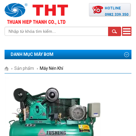
HOTLINE
0982.339.350
Toggle
naviga
DANH MỤC MÁY BƠM
Sản phẩm
Máy Nén Khí