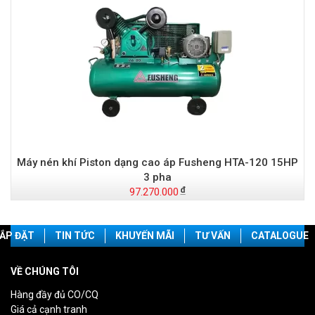
Máy nén khí Piston dạng cao áp Fusheng HTA-120 15HP
3 pha
97.270.000
ẮP ĐẶT
TIN TỨC
KHUYẾN MÃI
TƯ VẤN
CATALOGUE
VỀ CHÚNG TÔI
Hàng đầy đủ CO/CQ
Giá cả cạnh tranh