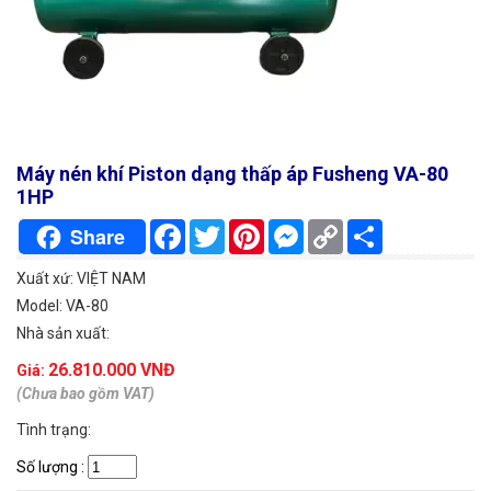
Máy nén khí Piston dạng thấp áp Fusheng VA-80
1HP
Facebook
Twitter
Pinterest
Messenger
Copy
Chia
Share
Link
sẻ
Xuất xứ: VIỆT NAM
Model: VA-80
Nhà sản xuất:
26.810.000 VNĐ
Giá:
(Chưa bao gồm VAT)
Tình trạng:
Số lượng
: