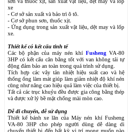
sơn và thuốc xịt, sản xuất vật liệu, dệt may và lốp
xe
- Cơ sở sản xuất và bảo trì ô tô.
- Cơ sở phun sơn, thuốc xịt.
- Ứng dụng trong sản xuất vật liệu, dệt may và lốp
xe.
Thiết kế có kết cấu tinh tế
Các bộ phận của máy nén khí
Fusheng
VA-80
3HP có kết cấu cân bằng tốt với van không tải tự
động đảm bảo an toàn trong quá trình sử dụng.
Tích hợp các vây tản nhiệt hiệu suất cao và hệ
thống ống làm mát giúp làm giảm nhiệt độ khí nén
cũng như nâng cao hiệu quả làm việc của thiết bị.
Tất cả các trục khuỷu đều được gia công bằng thép
và được xử lý bề mặt chống mài mòn cao.
Dễ di chuyển, dễ sử dụng
Thiết kế bánh xe lăn của Máy nén khí Fusheng
VA-80 3HP cho phép người dùng dễ dàng di
chuyển thiết bị đến bất kỳ vị trí mong muốn nào