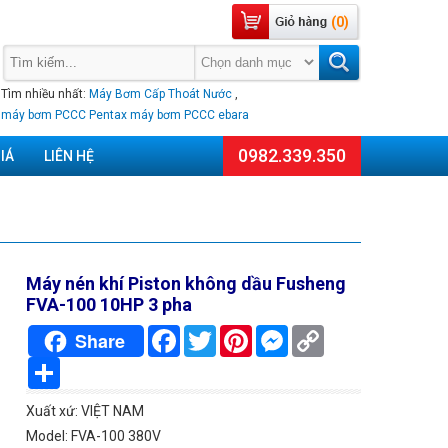
(0)
Tìm nhiều nhất:
Máy Bơm Cấp Thoát Nước
,
máy bơm PCCC Pentax
máy bơm PCCC ebara
0982.339.350
IÁ
LIÊN HỆ
Máy nén khí Piston không dầu Fusheng
FVA-100 10HP 3 pha
Facebook
Twitter
Pinterest
Messenger
Copy
Share
Link
Chia
sẻ
Xuất xứ: VIỆT NAM
Model: FVA-100 380V