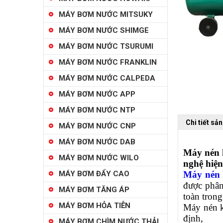
MÁY BƠM NƯỚC MITSUKY
MÁY BƠM NƯỚC SHIMGE
MÁY BƠM NƯỚC TSURUMI
MÁY BƠM NƯỚC FRANKLIN
MÁY BƠM NƯỚC CALPEDA
MÁY BƠM NƯỚC APP
MÁY BƠM NƯỚC NTP
Chi tiết sả
MÁY BƠM NƯỚC CNP
MÁY BƠM NƯỚC DAB
Máy nén k
MÁY BƠM NƯỚC WILO
nghệ hiện
MÁY BƠM ĐẨY CAO
Máy nén 
được phân
MÁY BƠM TĂNG ÁP
toàn trong
MÁY BƠM HỎA TIỄN
Máy nén k
định,
MÁY BƠM CHÌM NƯỚC THẢI