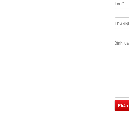
Tên
*
Thư điệ
Bình lu
Phản