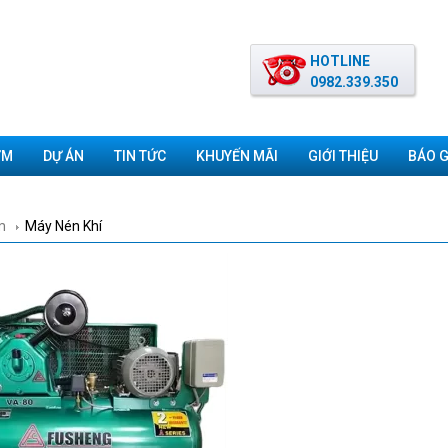
HOTLINE
0982.339.350
ƠM
DỰ ÁN
TIN TỨC
KHUYẾN MÃI
GIỚI THIỆU
BÁO G
m
Máy Nén Khí