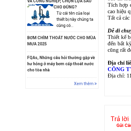
VÀ CÔNG NGHIỆP, CHỌN LỰA SAO
Tích hợp 
CHO ĐÚNG?
cao hiệu q
Từ cái tên của loại
Tất cả cá
thiết bị này chúng ta
cũng có...
Dễ di chu
Thiết kế 
BƠM CHÌM THOÁT NƯỚC CHO MÙA
đến bất k
MƯA 2025
cũng rất đ
FQAs, Những câu hỏi thường gặp về
Địa chỉ l
hư hỏng ở máy bơm cấp thoát nước
CÔNG T
cho tòa nhà
Địa chỉ: 
Xem thêm
Trả lời
Gửi Câ