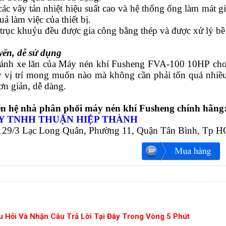
các vây tản nhiệt hiệu suất cao và hệ thống ống làm mát 
uả làm việc của thiết bị.
c trục khuỷu đều được gia công bằng thép và được xử lý b
yển, dễ sử dụng
bánh xe lăn của Máy nén khí Fusheng
FVA-100 10HP
cho
ỳ vị trí mong muốn nào mà không cần phải tốn quá nhiều
ơn giản, dễ dàng.
iên hệ nhà phân phối máy nén khí Fusheng chính hãng
Y TNHH THUẬN HIỆP THÀNH
1129/3 Lạc Long Quân, Phường 11, Quận Tân Bình, Tp 
u Hỏi Và Nhận Câu Trả Lời Tại Đây Trong Vòng 5 Phút