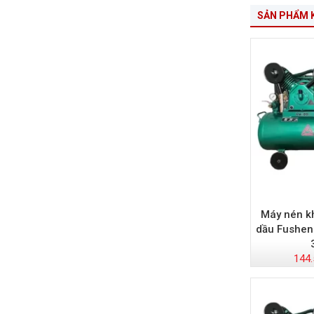
SẢN PHẨM 
Máy nén k
dầu Fushen
144.