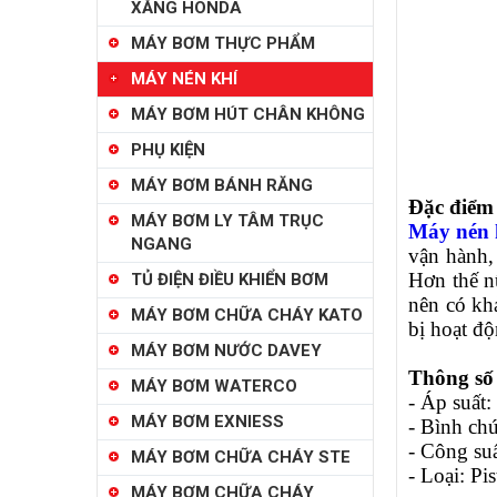
XĂNG HONDA
MÁY BƠM THỰC PHẨM
MÁY NÉN KHÍ
MÁY BƠM HÚT CHÂN KHÔNG
PHỤ KIỆN
MÁY BƠM BÁNH RĂNG
Đặc điểm 
MÁY BƠM LY TÂM TRỤC
Máy nén 
NGANG
vận hành,
Hơn thế n
TỦ ĐIỆN ĐIỀU KHIỂN BƠM
nên có kh
MÁY BƠM CHỮA CHÁY KATO
bị hoạt độ
MÁY BƠM NƯỚC DAVEY
Thông số
MÁY BƠM WATERCO
- Áp suất: 
MÁY BƠM EXNIESS
- Bình chứa
- Công su
MÁY BƠM CHỮA CHÁY STE
- Loại: Pi
MÁY BƠM CHỮA CHÁY