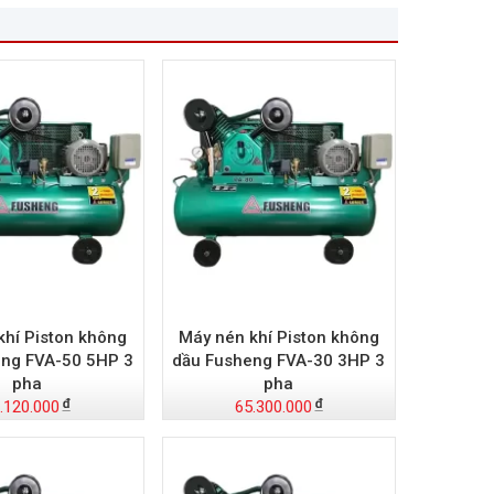
khí Piston không
Máy nén khí Piston không
eng FVA-50 5HP 3
dầu Fusheng FVA-30 3HP 3
pha
pha
.120.000
65.300.000