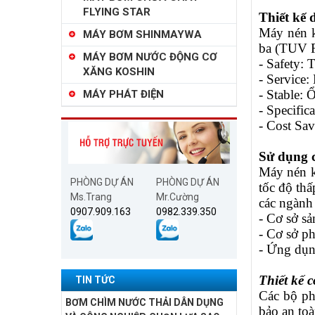
FLYING STAR
Thiết kế 
Máy nén k
MÁY BƠM SHINMAYWA
ba (TUV R
MÁY BƠM NƯỚC ĐỘNG CƠ
- Safety: 
XĂNG KOSHIN
- Service:
- Stable: 
MÁY PHÁT ĐIỆN
- Specific
- Cost Sav
Sử dụng c
Máy nén k
PHÒNG DỰ ÁN
PHÒNG DỰ ÁN
tốc độ thấ
Ms.Trang
Mr.Cường
các ngành 
0907.909.163
0982.339.350
- Cơ sở sả
- Cơ sở ph
- Ứng dụng
Thiết kế c
TIN TỨC
Các bộ p
BƠM CHÌM NƯỚC THẢI DÂN DỤNG
bảo an toà