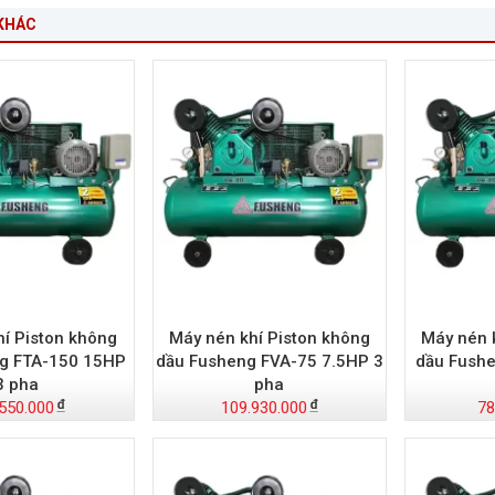
KHÁC
hí Piston không
Máy nén khí Piston không
Máy nén 
g FTA-150 15HP
dầu Fusheng FVA-75 7.5HP 3
dầu Fush
3 pha
pha
550.000
109.930.000
78