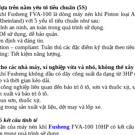
dựa trên năm yếu tố tiêu chuẩn (5S)
hí Fusheng FVA-100 là dòng máy nén khí Piston loại A
heinland) với 5 yếu tố tiêu chuẩn như sau:
Tính an ninh, an toàn trong quá trình sử dụng.
 Dễ sử dụng, dễ bảo quản.
Ổn định và đáng tin.
ation – compliant: Tuân thủ các đặc điểm kỹ thuật theo tiê
ing: Tiết kiệm năng lượng.
ho các nhà máy, xí nghiệp vừa và nhỏ, không thể xây
hí Fusheng không dầu có dãy công suất đa dạng từ 3HP c
p và thời gian kéo dài.
công nghiệp liên quan đến bảo trì ô tô, sơn và thuốc xịt, s
n xuất và bảo trì ô tô.
un sơn, thuốc xịt.
 trong sản xuất vật liệu, dệt may và lốp xe.
ó kết cấu tinh tế
hận của máy nén khí
Fusheng
FVA-100 10HP có kết cấu c
n trong quá trình sử dụng.