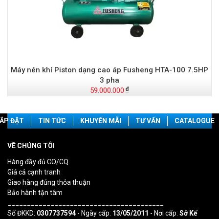
Máy nén khí Piston dạng cao áp Fusheng HTA-100 7.5HP
3 pha
59.000.000
ẮP ĐẶT
TIN TỨC
KHUYẾN MÃI
TƯ VẤN
CATALOGUE
VỀ CHÚNG TÔI
Hàng đầy đủ CO/CQ
Giá cả cạnh tranh
Giao hàng đúng thỏa thuận
Bảo hành tận tâm
________________________________________
Số ĐKKD:
0307737594
- Ngày cấp:
13/05/2011
- Nơi cấp:
Sở Kế