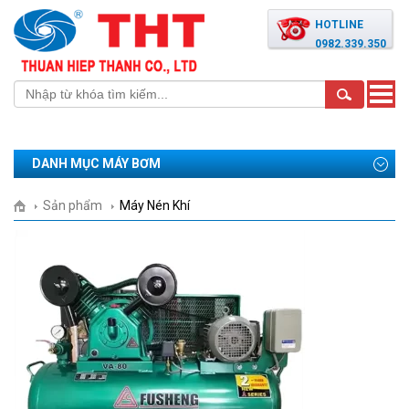
HOTLINE
0982.339.350
Toggle
naviga
DANH MỤC MÁY BƠM
Sản phẩm
Máy Nén Khí