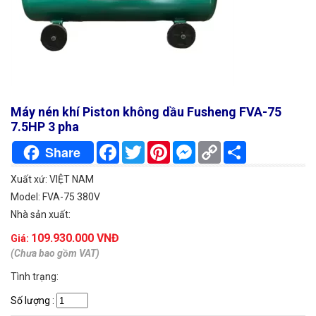
Máy nén khí Piston không dầu Fusheng FVA-75
7.5HP 3 pha
Facebook
Twitter
Pinterest
Messenger
Copy
Chia
Share
Link
sẻ
Xuất xứ: VIỆT NAM
Model: FVA-75 380V
Nhà sản xuất:
109.930.000 VNĐ
Giá:
(Chưa bao gồm VAT)
Tình trạng:
Số lượng
: