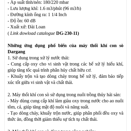
- Áp suất tĩnh/nén: 180/220 mbar
- Lưu lượng khí: 1.6 m3/phút (96 m3/h)
- Đường kính ống ra: 1 1/4 Inch
- Độ ồn: 60 dB
- Xuất xứ: Đài Loan
(
Link dowload catalogue
DG-230-11
)
Những ứng dụng phổ biến của máy thổi khí con sò
Dargang
1. Sử dung trong xử lý nước thải:
- Cung cấp oxy cho vi sinh vật trong các bể xử lý hiếu khí,
giúp tăng tốc quá trình phân hủy chất hữu cơ.
- Khuấy trộn và tạo dòng chảy trong bể xử lý, đảm bảo tiếp
xúc tốt giữa vi sinh vật và chất thải.
2. Máy thổi khí con sò sử dụng trong nuôi trồng thủy hải sản:
- Máy dùng cung cấp khí làm giàu oxy trong nước cho ao nuôi
tôm, cá, giúp tăng mật độ nuôi và năng suất.
- Tạo dòng chảy, khuấy trộn nước, giúp phân phối đều oxy và
thức ăn, đồng thời giảm thiểu sự tích tụ chất thải.