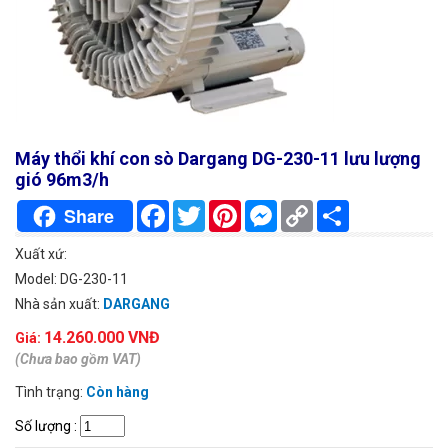
Máy thổi khí con sò Dargang DG-230-11 lưu lượng
gió 96m3/h
Facebook
Twitter
Pinterest
Messenger
Copy
Chia
Share
Link
sẻ
Xuất xứ:
Model: DG-230-11
Nhà sản xuất:
DARGANG
14.260.000 VNĐ
Giá:
(Chưa bao gồm VAT)
Tình trạng:
Còn hàng
Số lượng
: