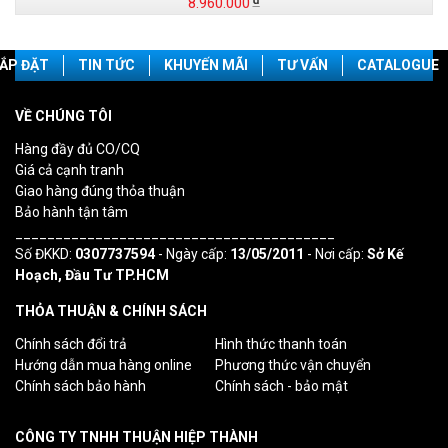
8.960.000
ẮP ĐẶT
TIN TỨC
KHUYẾN MÃI
TƯ VẤN
CATALOGUE
VỀ CHÚNG TÔI
Hàng đầy đủ CO/CQ
Giá cả cạnh tranh
Giao hàng đúng thỏa thuận
Bảo hành tận tâm
________________________________________
Số ĐKKD:
0307737594
- Ngày cấp:
13/05/2011
- Nơi cấp:
Sở Kế
Hoạch, Đầu Tư TP.HCM
THỎA THUẬN & CHÍNH SÁCH
Chính sách đổi trả
Hình thức thanh toán
Hướng dẫn mua hàng online
Phương thức vận chuyển
Chính sách bảo hành
Chính sách - bảo mật
CÔNG TY TNHH THUẬN HIỆP THÀNH