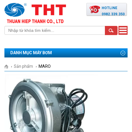
HOTLINE
0982.339.350
Toggle
naviga
DANH MỤC MÁY BƠM
Sản phẩm
MARO