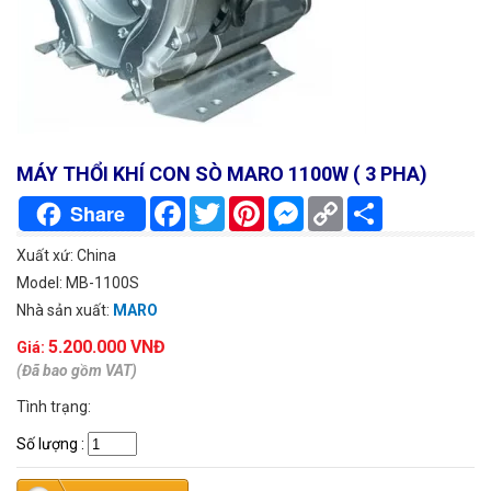
MÁY THỔI KHÍ CON SÒ MARO 1100W ( 3 PHA)
Facebook
Twitter
Pinterest
Messenger
Copy
Chia
Share
Link
sẻ
Xuất xứ: China
Model: MB-1100S
Nhà sản xuất:
MARO
5.200.000 VNĐ
Giá:
(Đã bao gồm VAT)
Tình trạng:
Số lượng
: