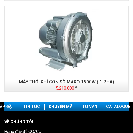
MÁY THỔI KHÍ CON SÒ MARO 1500W ( 1 PHA)
5.210.000
ẮP ĐẶT
TIN TỨC
KHUYẾN MÃI
TƯ VẤN
CATALOGUE
VỀ CHÚNG TÔI
Hàng đầy đủ CO/CQ