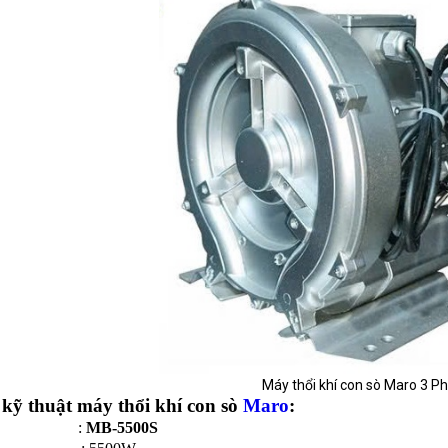
Máy thổi khí con sò Maro 3 P
kỹ thuật máy thổi khí con sò
Maro
:
del :
MB-5500S