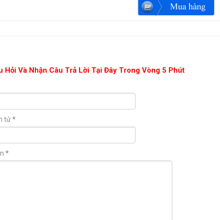
u Hỏi Và Nhận Câu Trả Lời Tại Đây Trong Vòng 5 Phút
n tử
*
ận
*