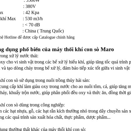
suất : 5500W
 áp : 380V
t Max : 42 Kpa
g khí Max : 530 m3/h
n : < 70 dB
ứ : China ( Trung Quốc)
 hệ Hotline để được cấp Catalogue chính hãng
g dụng phổ biến của máy thổi khí con sò Maro
rong xử lý nước thải:
xy cho vi sinh vật trong các bể xử lý hiếu khí, giúp tăng tốc quá trình
 và tạo dòng chảy trong bể xử lý, đảm bảo tiếp xúc tốt giữa vi sinh vật 
khí con sò sử dụng trong nuôi trồng thủy hải sản:
ung cấp khí làm giàu oxy trong nước cho ao nuôi tôm, cá, giúp tăng m
hảy, khuấy trộn nước, giúp phân phối đều oxy và thức ăn, đồng thời giảm
khí con sò dùng trong công nghiệp:
 các hạt nhựa, gỗ, các hạt rắn kích thường nhỏ trong dây chuyền sản x
ong các quá trình sản xuất hóa chất, thực phẩm, dược phẩm...
ụng thường thất khác của máy thổi khí con sò: