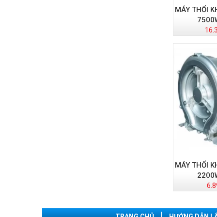
MÁY THỔI K
7500W
16.
MÁY THỔI K
2200W
6.8
TRANG CHỦ
HƯỚNG DẪN L