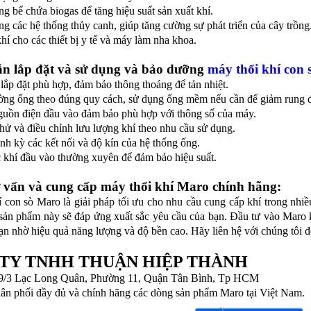
ong bể chứa biogas để tăng hiệu suất sản xuất khí.
ong các hệ thống thủy canh, giúp tăng cường sự phát triển của cây trồng
hí cho các thiết bị y tế và máy làm nha khoa.
n lắp đặt và sử dụng và bảo dưỡng
máy thổi khí con
í lắp đặt phù hợp, đảm bảo thông thoáng để tản nhiệt.
ường ống theo đúng quy cách, sử dụng ống mềm nếu cần để giảm rung 
nguồn điện đầu vào đảm bảo phù hợp với thông số của máy.
hử và điều chỉnh lưu lượng khí theo nhu cầu sử dụng.
ịnh kỳ các kết nối và độ kín của hệ thống ống.
c khí đầu vào thường xuyên để đảm bảo hiệu suất.
ư vấn và cung cấp máy thổi khí Maro chính hãng:
 con sò Maro là giải pháp tối ưu cho nhu cầu cung cấp khí trong nhiề
 sản phẩm này sẽ đáp ứng xuất sắc yêu cầu của bạn. Đầu tư vào Maro 
hạn nhờ hiệu quả năng lượng và độ bền cao. Hãy liên hệ với chúng tôi để
TY TNHH THUẬN HIỆP THÀNH
29/3 Lạc Long Quân, Phường 11, Quận Tân Bình, Tp HCM
hân phối đầy đủ và chính hãng các dòng sản phẩm Maro tại Việt Nam.