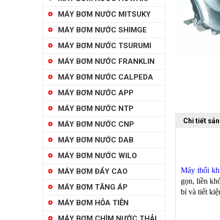
MÁY BƠM NƯỚC MITSUKY
MÁY BƠM NƯỚC SHIMGE
MÁY BƠM NƯỚC TSURUMI
MÁY BƠM NƯỚC FRANKLIN
MÁY BƠM NƯỚC CALPEDA
MÁY BƠM NƯỚC APP
MÁY BƠM NƯỚC NTP
Chi tiết sả
MÁY BƠM NƯỚC CNP
MÁY BƠM NƯỚC DAB
MÁY BƠM NƯỚC WILO
Máy thổi kh
MÁY BƠM ĐẨY CAO
gọn, liền kh
MÁY BƠM TĂNG ÁP
bỉ và tiết ki
MÁY BƠM HỎA TIỄN
MÁY BƠM CHÌM NƯỚC THẢI