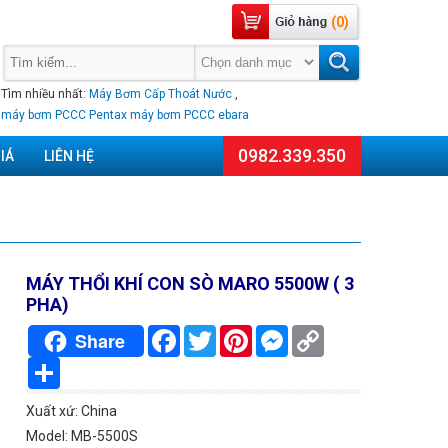
(0)
Tìm nhiều nhất:
Máy Bơm Cấp Thoát Nước
,
máy bơm PCCC Pentax
máy bơm PCCC ebara
0982.339.350
IÁ
LIÊN HỆ
MÁY THỔI KHÍ CON SÒ MARO 5500W ( 3
PHA)
Facebook
Twitter
Pinterest
Messenger
Copy
Share
Link
Chia
sẻ
Xuất xứ: China
Model: MB-5500S