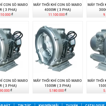
HÍ CON SÒ MARO
MÁY THỔI KHÍ CON SÒ MARO
MÁY THỔI 
 ( 3 PHA)
4000W ( 3 PHA)
300
310.000
11.100.000
9
HÍ CON SÒ MARO
MÁY THỔI KHÍ CON SÒ MARO
MÁY THỔI 
 ( 3 PHA)
1500W ( 3 PHA)
150
90.000
5.180.000
5
ẮP ĐẶT
TIN TỨC
KHUYẾN MÃI
TƯ VẤN
CATALOGUE