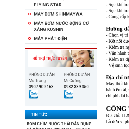
- Sục khí tr
FLYING STAR
- Sục khí tr
MÁY BƠM SHINMAYWA
- Cung cấp k
MÁY BƠM NƯỚC ĐỘNG CƠ
Hướng dẫ
XĂNG KOSHIN
- Chọn vị tr
MÁY PHÁT ĐIỆN
- Kết nối đ
- Kiểm tra 
- Vận hành t
- Kiểm tra đ
- Vệ sinh lọ
PHÒNG DỰ ÁN
PHÒNG DỰ ÁN
Địa chỉ t
Ms.Trang
Mr.Cường
Máy thổi khí
0907.909.163
0982.339.350
hành êm ái,
chi phí dài 
CÔNG 
TIN TỨC
Địa chỉ: 11
Là đơn vị p
BƠM CHÌM NƯỚC THẢI DÂN DỤNG