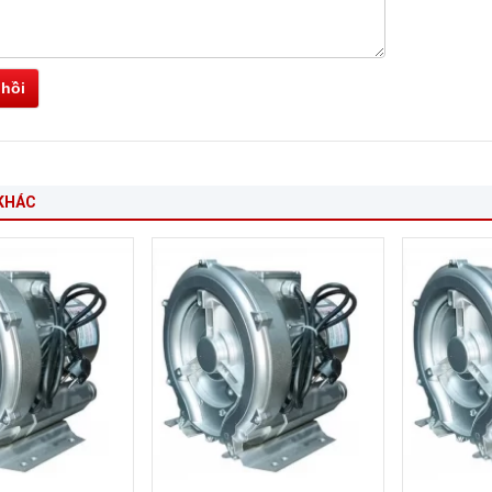
 hồi
KHÁC