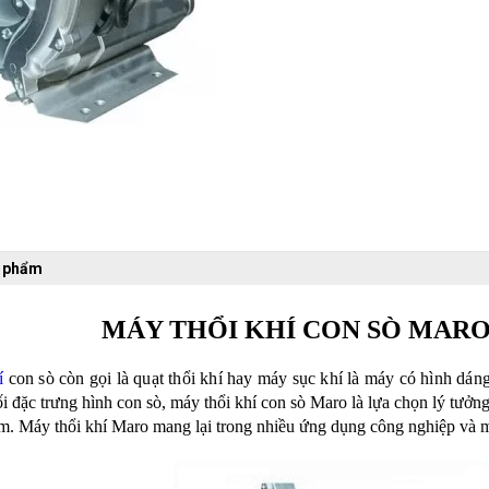
n phẩm
MÁY THỔI KHÍ CON SÒ MARO 5
í
con sò còn gọi là quạt thổi khí hay máy sục khí là máy có hình dán
ối đặc trưng
hình con sò
, máy thổi khí con sò Maro là lựa chọn lý tưởn
ệm.
Máy thổi khí Maro mang lại trong nhiều ứng dụng công nghiệp và m