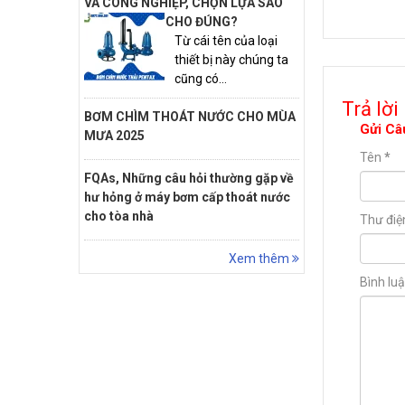
VÀ CÔNG NGHIỆP, CHỌN LỰA SAO
CHO ĐÚNG?
Từ cái tên của loại
thiết bị này chúng ta
cũng có...
Trả lời
BƠM CHÌM THOÁT NƯỚC CHO MÙA
Gửi Câ
MƯA 2025
Tên
*
FQAs, Những câu hỏi thường gặp về
hư hỏng ở máy bơm cấp thoát nước
cho tòa nhà
Thư điệ
Xem thêm
Bình lu