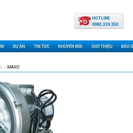
HOTLINE
0982.339.350
ƠM
DỰ ÁN
TIN TỨC
KHUYẾN MÃI
GIỚI THIỆU
BÁO G
m
MARO