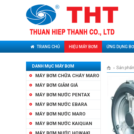
TRANG CHỦ
HIỆU MÁY BƠM
ỨNG DỤNG B
DANH MỤC MÁY BƠM
Sản phẩ
MÁY BƠM CHỮA CHÁY MARO
MÁY BƠM GIẢM GIÁ
MÁY BƠM NƯỚC PENTAX
MÁY BƠM NƯỚC EBARA
MÁY BƠM NƯỚC MARO
MÁY BƠM NƯỚC KAIQUAN
MÁY BƠM NƯỚC HOWAKI