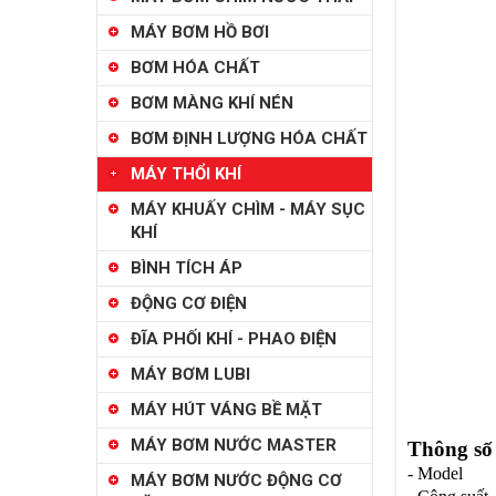
MÁY BƠM HỒ BƠI
BƠM HÓA CHẤT
BƠM MÀNG KHÍ NÉN
BƠM ĐỊNH LƯỢNG HÓA CHẤT
MÁY THỔI KHÍ
MÁY KHUẤY CHÌM - MÁY SỤC
KHÍ
BÌNH TÍCH ÁP
ĐỘNG CƠ ĐIỆN
ĐĨA PHỐI KHÍ - PHAO ĐIỆN
MÁY BƠM LUBI
MÁY HÚT VÁNG BỀ MẶT
MÁY BƠM NƯỚC MASTER
Thông số 
- Mo
MÁY BƠM NƯỚC ĐỘNG CƠ