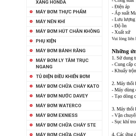
- Công 
XĂNG HONDA
- Điện
MÁY BƠM THỰC PHẨM
- Áp suấ
- Lưu lượn
MÁY NÉN KHÍ
- Độ ồ
MÁY BƠM HÚT CHÂN KHÔNG
- Xuất x
Vui lòng liên
PHỤ KIỆN
MÁY BƠM BÁNH RĂNG
Những ứn
1. Sử dung t
MÁY BƠM LY TÂM TRỤC
- Cung cấp o
NGANG
- Khuấy trộn
TỦ ĐIỆN ĐIỀU KHIỂN BƠM
2. Máy thổi 
MÁY BƠM CHỮA CHÁY KATO
- Máy dùng c
MÁY BƠM NƯỚC DAVEY
- Tạo dòng c
MÁY BƠM WATERCO
3. Máy thổi 
MÁY BƠM EXNIESS
- Vận chuyển
- Sục khí tr
MÁY BƠM CHỮA CHÁY STE
4. Các ứng d
MÁY BƠM CHỮA CHÁY