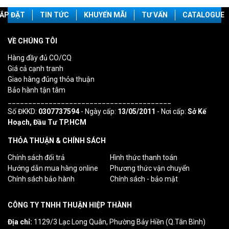
ẮP ĐẶT
TIN TỨC
KHUYẾN MÃI
TƯ VẤN
CATALOGUE
VỀ CHÚNG TÔI
Hàng đầy đủ CO/CQ
Giá cả cạnh tranh
Giao hàng đúng thỏa thuận
Bảo hành tận tâm
________________________________________
Số ĐKKD:
0307737594
- Ngày cấp:
13/05/2011
- Nơi cấp:
Sở Kế
Hoạch, Đầu Tư TP.HCM
THỎA THUẬN & CHÍNH SÁCH
Chính sách đổi trả
Hình thức thanh toán
Hướng dẫn mua hàng online
Phương thức vận chuyển
Chính sách bảo hành
Chính sách - bảo mật
CÔNG TY TNHH THUẬN HIỆP THÀNH
Địa chỉ:
1129/3 Lạc Long Quân, Phường Bảy Hiền (Q.Tân Bình)