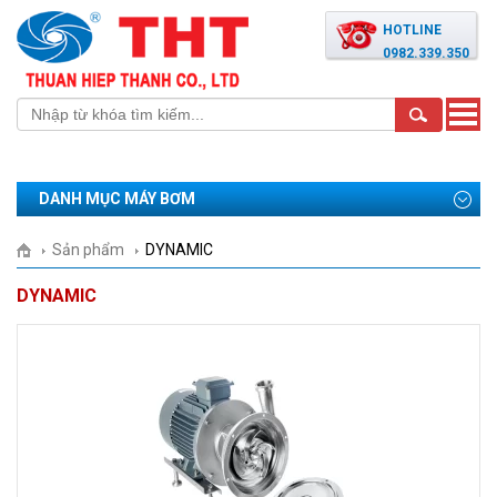
HOTLINE
0982.339.350
Toggle
naviga
DANH MỤC MÁY BƠM
Sản phẩm
DYNAMIC
DYNAMIC