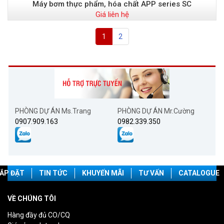
Máy bơm thực phẩm, hóa chất APP series SC
Giá liên hệ
1
2
PHÒNG DỰ ÁN Ms.Trang
PHÒNG DỰ ÁN Mr.Cường
0907.909.163
0982.339.350
ẮP ĐẶT
TIN TỨC
KHUYẾN MÃI
TƯ VẤN
CATALOGUE
VỀ CHÚNG TÔI
Hàng đầy đủ CO/CQ