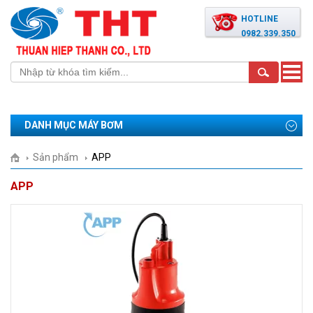
HOTLINE
0982.339.350
Toggle
naviga
DANH MỤC MÁY BƠM
Sản phẩm
APP
APP