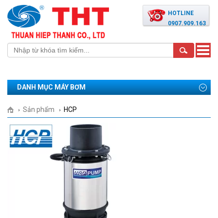
HOTLINE
0907.909.163
Toggle
naviga
DANH MỤC MÁY BƠM
Sản phẩm
HCP