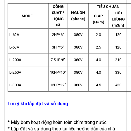
CÔNG
TIÊU CHUẨN
SUẤT *
NGUỒN
LƯU
MODEL
C.ÁP
HỌNG
(phase)
LƯỢNG
(H=m)
XÃ
(m3/h)
L-62A
2HP*6”
380V
2.0
120
L-63A
3HP*6”
380V
2.5
120
L-200A
7.5HP*8”
380V
4.0
210
L-250A
10HP*10”
380V
4.0
330
L-300A
15HP*12”
380V
4.5
420
Lưu ý khi lắp đặt và sử dụng:
* Máy bơm hoạt động hoàn toàn chìm trong nước.
* Lắp đặt và sử dụng theo tài liệu hướng dẫn của nhà