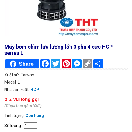
Máy bơm chìm lưu lượng lớn 3 pha 4 cực HCP
series L
Facebook
Twitter
Pinterest
Messenger
Copy
Chia
Share
Link
sẻ
Xuất xứ: Taiwan
Model: L
Nhà sản xuất:
HCP
Vui lòng gọi
Giá:
(Chưa bao gồm VAT)
Tình trạng:
Còn hàng
Số lượng
: