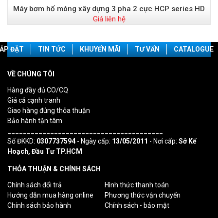
Máy bơm hố móng xây dựng 3 pha 2 cực HCP series HD
Giá liên hệ
ẮP ĐẶT
TIN TỨC
KHUYẾN MÃI
TƯ VẤN
CATALOGUE
VỀ CHÚNG TÔI
Hàng đầy đủ CO/CQ
Giá cả cạnh tranh
Giao hàng đúng thỏa thuận
Bảo hành tận tâm
________________________________________
Số ĐKKD:
0307737594
- Ngày cấp:
13/05/2011
- Nơi cấp:
Sở Kế
Hoạch, Đầu Tư TP.HCM
THỎA THUẬN & CHÍNH SÁCH
Chính sách đổi trả
Hình thức thanh toán
Hướng dẫn mua hàng online
Phương thức vận chuyển
Chính sách bảo hành
Chính sách - bảo mật