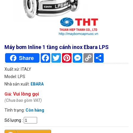
Máy bơm Inline 1 tầng cánh inox Ebara LPS
Facebook
Twitter
Pinterest
Messenger
Copy
Chia
Share
Link
sẻ
Xuất xứ: ITALY
Model: LPS
Nhà sản xuất:
EBARA
Vui lòng gọi
Giá:
(Chưa bao gồm VAT)
Tình trạng:
Còn hàng
Số lượng
: