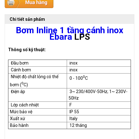
Chi tiết sản phẩm
Bơm Inline 1 tầng cánh inox
Ebara
LPS
Thông số kỹ thuật:
Đầu bơm
inox
Cánh bơm
inox
Nhiệt độ chất lỏng có thể
0
0 - 100
C
0
bơm (
C)
Điện áp
3~ 230/400V-50Hz; 1~ 230V-
50Hz
Lớp cách nhiệt
F
Mức bảo vệ
IP 55
Xuất xứ
Italy
Bảo hành
12 tháng