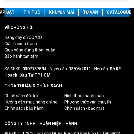
ẮP ĐẶT
TIN TỨC
KHUYẾN MÃI
TƯ VẤN
CATALOGUE
VỀ CHÚNG TÔI
Hàng đầy đủ CO/CQ
Giá cả cạnh tranh
Giao hàng đúng thỏa thuận
Bảo hành tận tâm
________________________________________
Số ĐKKD:
0307737594
- Ngày cấp:
13/05/2011
- Nơi cấp:
Sở Kế
Hoạch, Đầu Tư TP.HCM
THỎA THUẬN & CHÍNH SÁCH
Chính sách đổi trả
Hình thức thanh toán
Hướng dẫn mua hàng online
Phương thức vận chuyển
Chính sách bảo hành
Chính sách - bảo mật
CÔNG TY TNHH THUẬN HIỆP THÀNH
Địa chỉ:
1129/3 Lạc Long Quân, Phường Bảy Hiền (Q.Tân Bình)