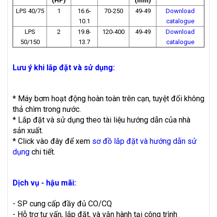
(HP)
(mm)
LPS 40/75
1
16.6-
70-250
49-49
Download
10.1
catalogue
LPS
2
19.8-
120-400
49-49
Download
50/150
13.7
catalogue
Lưu ý khi lắp đặt và sử dụng:
* Máy bơm hoạt động hoàn toàn trên cạn, tuyệt đối không
thả chìm trong nước.
* Lắp đặt và sử dụng theo tài liệu hướng dẫn của nhà
sản xuất.
* Click vào đây để xem
sơ đồ lắp đặt và hướng dẫn sử
dụng
chi tiết.
Dịch vụ - hậu mãi:
- SP cung cấp đầy đủ CO/CQ
- Hỗ trợ tư vấn, lắp đặt, và vận hành tại công trình