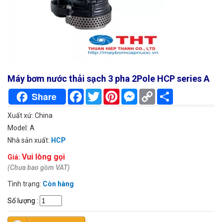
Máy bơm nước thải sạch 3 pha 2Pole HCP series A
Facebook
Twitter
Pinterest
Messenger
Copy
Chia
Share
Link
sẻ
Xuất xứ: China
Model: A
Nhà sản xuất:
HCP
Vui lòng gọi
Giá:
(Chưa bao gồm VAT)
Tình trạng:
Còn hàng
Số lượng
: