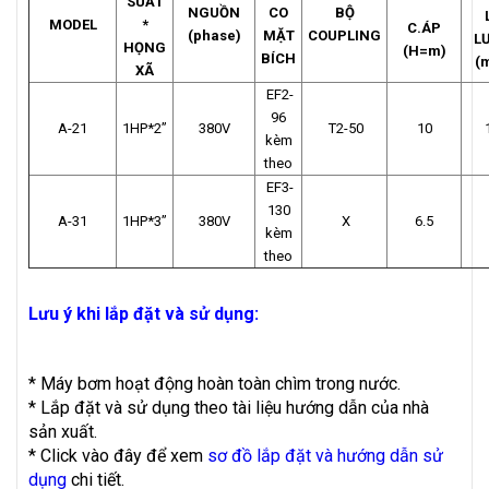
SUẤT
NGUỒN
CO
BỘ
MODEL
*
C.ÁP
(phase)
MẶT
COUPLING
L
HỌNG
(H=m)
BÍCH
(
XÃ
EF2-
96
A-21
1HP*2”
380V
T2-50
10
kèm
theo
EF3-
130
A-31
1HP*3”
380V
X
6.5
kèm
theo
Lưu ý khi lắp đặt và sử dụng:
* Máy bơm hoạt động hoàn toàn chìm trong nước.
* Lắp đặt và sử dụng theo tài liệu hướng dẫn của nhà
sản xuất.
* Click vào đây để xem
sơ đồ lắp đặt và hướng dẫn sử
dụng
chi tiết.