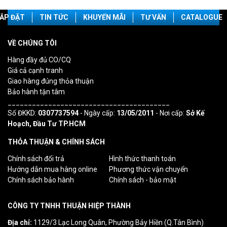
ẮP ĐẶT
TIN TỨC
KHUYẾN MÃI
TƯ VẤN
CATALOGUE
VỀ CHÚNG TÔI
Hàng đầy đủ CO/CQ
Giá cả cạnh tranh
Giao hàng đúng thỏa thuận
Bảo hành tận tâm
________________________________________
Số ĐKKD:
0307737594
- Ngày cấp:
13/05/2011
- Nơi cấp:
Sở Kế
Hoạch, Đầu Tư TP.HCM
THỎA THUẬN & CHÍNH SÁCH
Chính sách đổi trả
Hình thức thanh toán
Hướng dẫn mua hàng online
Phương thức vận chuyển
Chính sách bảo hành
Chính sách - bảo mật
CÔNG TY TNHH THUẬN HIỆP THÀNH
Địa chỉ:
1129/3 Lạc Long Quân, Phường Bảy Hiền (Q.Tân Bình)