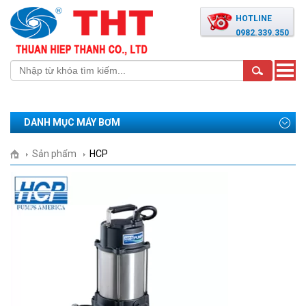
HOTLINE
0982.339.350
Toggle
naviga
DANH MỤC MÁY BƠM
Sản phẩm
HCP