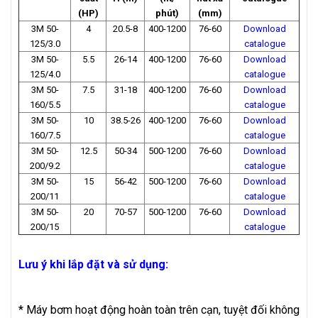
(HP)
phút)
(mm)
3M 50-
4
20.5-8
400-1200
76-60
Download
125/3.0
catalogue
3M 50-
5.5
26-14
400-1200
76-60
Download
125/4.0
catalogue
3M 50-
7.5
31-18
400-1200
76-60
Download
160/5.5
catalogue
3M 50-
10
38.5-26
400-1200
76-60
Download
160/7.5
catalogue
3M 50-
12.5
50-34
500-1200
76-60
Download
200/9.2
catalogue
3M 50-
15
56-42
500-1200
76-60
Download
200/11
catalogue
3M 50-
20
70-57
500-1200
76-60
Download
200/15
catalogue
Lưu ý khi lắp đặt và sử dụng:
* Máy bơm hoạt động hoàn toàn trên cạn, tuyệt đối không