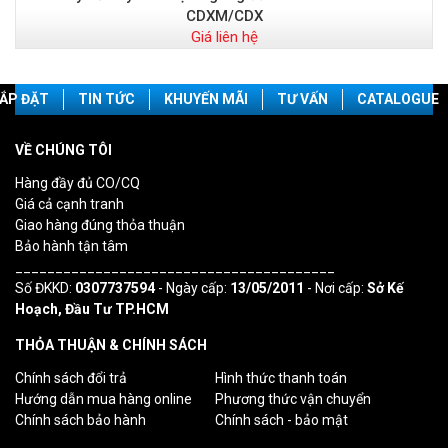
CDXM/CDX
Giá liên hệ
ẮP ĐẶT
TIN TỨC
KHUYẾN MÃI
TƯ VẤN
CATALOGUE
VỀ CHÚNG TÔI
Hàng đầy đủ CO/CQ
Giá cả cạnh tranh
Giao hàng đúng thỏa thuận
Bảo hành tận tâm
________________________________________
Số ĐKKD:
0307737594
- Ngày cấp:
13/05/2011
- Nơi cấp:
Sở Kế
Hoạch, Đầu Tư TP.HCM
THỎA THUẬN & CHÍNH SÁCH
Chính sách đổi trả
Hình thức thanh toán
Hướng dẫn mua hàng online
Phương thức vận chuyển
Chính sách bảo hành
Chính sách - bảo mật