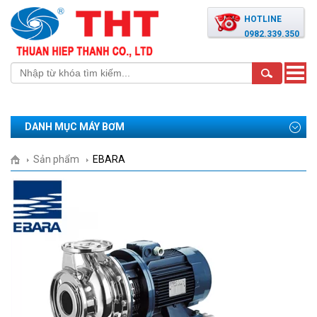
HOTLINE
0982.339.350
Toggle
naviga
DANH MỤC MÁY BƠM
Sản phẩm
EBARA