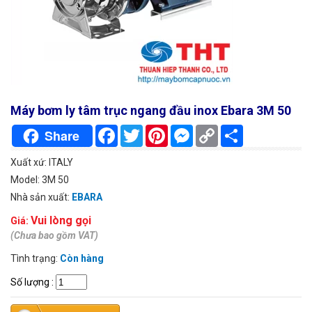
Máy bơm ly tâm trục ngang đầu inox Ebara 3M 50
Facebook
Twitter
Pinterest
Messenger
Copy
Chia
Share
Link
sẻ
Xuất xứ: ITALY
Model: 3M 50
Nhà sản xuất:
EBARA
Vui lòng gọi
Giá:
(Chưa bao gồm VAT)
Tình trạng:
Còn hàng
Số lượng
: