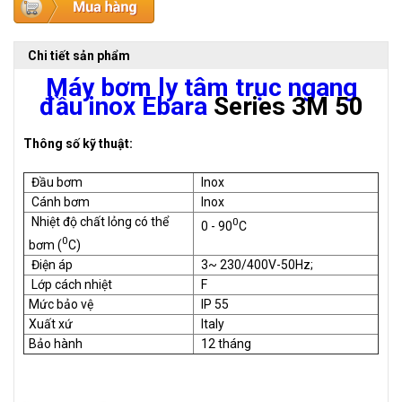
Chi tiết sản phẩm
Máy bơm ly tâm trục ngang
đầu inox Ebara
Series 3M 50
Thông số kỹ thuật:
Đầu bơm
Inox
Cánh bơm
Inox
Nhiệt độ chất lỏng có thể
0
0 - 90
C
0
bơm (
C)
Điện áp
3~ 230/400V-50Hz;
Lớp cách nhiệt
F
Mức bảo vệ
IP 55
Xuất xứ
Italy
Bảo hành
12 tháng